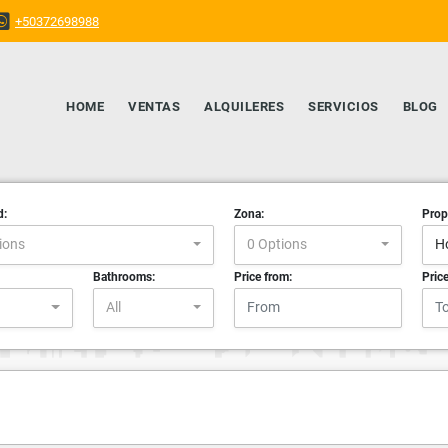
+50372698988
HOME
VENTAS
ALQUILERES
SERVICIOS
BLOG
d:
Zona:
Prop
ions
0 Options
H
Bathrooms:
Price from:
Price
All