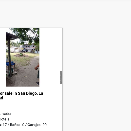
for sale in San Diego, La
ad
Salvador
Hotels
s
: 17 /
Baños
: 0 /
Garajes
: 20