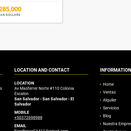
285,000
AN DOLLARS
LOCATION AND CONTACT
INFORMATIO
LOCATION
Home
os
Av Masferrer Norte #110 Colonia
Ventas
Escalon
San Salvador - San Salvador - El
Alquiler
Salvador
Servicios
MOBILE
Blog
+50372698988
Nuestra Empre
EMAIL
ExcellenceCA411@gmail.com