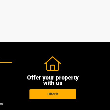
N
Offer your property
with us
Offer it
sa