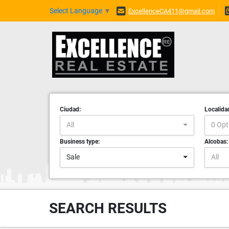
Select Language
▼
ExcellenceCA411@gmail.com
Ciudad:
Localida
All
0 Opt
Business type:
Alcobas:
Sale
All
SEARCH RESULTS