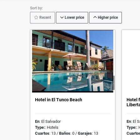
Sort by:
Recent
Lower price
Higher price
Hotel in El Tunco Beach
Hotel 
Libert
En
: El Salvador
En
: El 
Type:
: Hotels
Type:
: 
Cuartos
: 13 /
Baños
: 0 /
Garajes
: 13
Cuarto