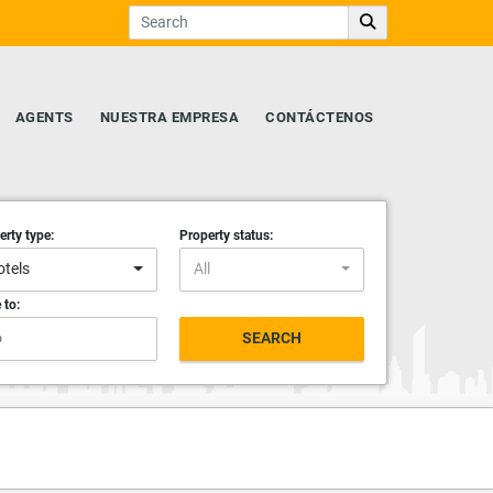
AGENTS
NUESTRA EMPRESA
CONTÁCTENOS
erty type:
Property status:
otels
All
 to:
SEARCH