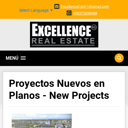
ExcellenceCA411@gmail.com
Select Language
▼
+50372698988
MENÚ
Proyectos Nuevos en
Planos - New Projects