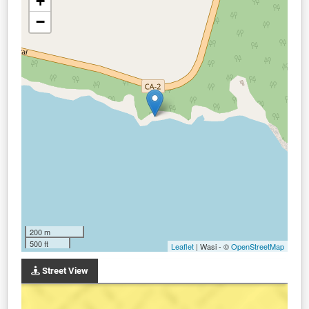
+
−
200 m
500 ft
Leaflet
| Wasi - ©
OpenStreetMap
Street View