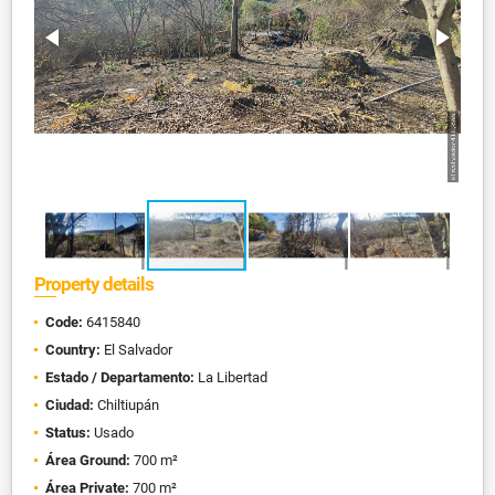
Property details
Code:
6415840
Country:
El Salvador
Estado / Departamento:
La Libertad
Ciudad:
Chiltiupán
Status:
Usado
Área Ground:
700 m²
Área Private:
700 m²