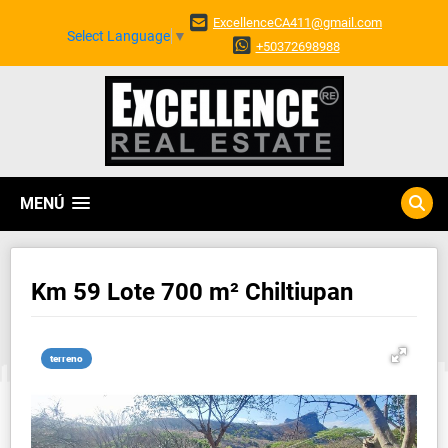
ExcellenceCA411@gmail.com
Select Language
▼
+50372698988
MENÚ
Km 59 Lote 700 m² Chiltiupan
terreno