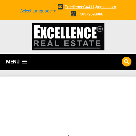
ExcellenceCA411@gmail.com
Select Language
▼
+50372698988
MENÚ