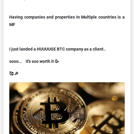
Having companies and properties in Multiple countries is a
MF
I just landed a HUUUUGE BTC company as a client..
sooo... it's soo worth it 🥳
🥰 🎉